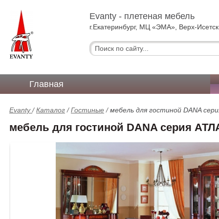
Evanty - плетеная мебель
г.Екатеринбург, МЦ «ЭМА», Верх-Исетск
Главная
Evanty
/
Каталог
/
Гостиные
/
мебель для гостиной DANA сер
мебель для гостиной DANA серия АТ