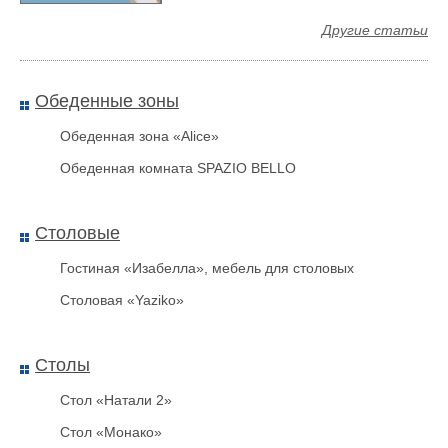
Другие статьи
Цилиндр ключ-ключ Золото
Обеденные зоны
Обеденная зона «Alice»
Обеденная комната SPAZIO BELLO
Столовые
Гостиная «Изабелла», мебель для столовых
Столовая «Yaziko»
Сейф-дверь Сударь МД-510
Столы
Ясень латте
Стол «Натали 2»
Стол «Монако»