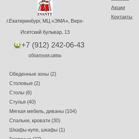
Акции
Контакты
г.Екатеринбург, МЦ «ЭМА», Верх-
Исетский бульвар, 13
+7 (912) 242-06-43
обратная связь
Кресло руководителя
Norden Парламент,
black leather (черная
Обеденные зоны (2)
Диван «Joice»
кожа)
Цена: 31845 руб.
Столовые (2)
Купить
Цена: 102850 руб.
Столы (6)
Купить
Стулья (40)
Мягкая мебель, диваны (104)
Спальни, кровати (30)
Шкафы-купе, шкафы (1)