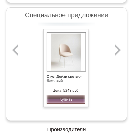
Специальное предложение
Стул Дейзи светло-
бежевый
Спальня SPAZIO
BELLO1
Цена: 5243 руб.
Купить
Цена: 68400 руб.
Купить
Производители