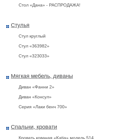
Стол «Дана» - РАСПРОДАЖА!
Стулья
Стул круглый
Стул «363982»
Стул «323033»
Мягкая мебель, диваны
Ключница НКЛС-50 со
стеклянной дверкой
Диван «Фанни 2»
Диван «Консул»
Серия «Лаки бенч 700»
Спальни, кровати
Кровать кованая «Katia» модель 514