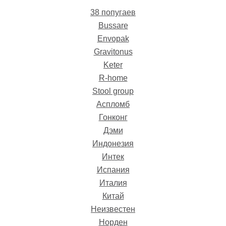
38 попугаев
Bussare
Envopak
Gravitonus
Keter
R-home
Stool group
Аспломб
Гонконг
Стол Рим
раздвижной Дуб
Дэми
Галифакс табак
Обеденная комната
Индонезия
SPAZIO BELLO
Цена: 16418 руб.
Интек
Купить
Цена: 56820 руб.
Испания
Купить
Италия
Китай
Неизвестен
Норден