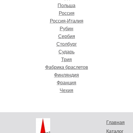
Польша
Россия
Россия-Италия
Рубин
Сербия
Столбург
Сударь
Трия
Стол Идрис керамика
Фабрика браслетов
черный камень
Финляндия
Гостиная GRAZIELLA
Цена: 72675 руб.
Франция
Купить
Цена: 167360 руб.
Чехия
Купить
Главная
Каталог