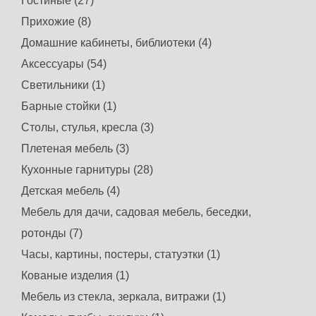
Гостиные (27)
Прихожие (8)
Домашние кабинеты, библиотеки (4)
Аксессуары (54)
Светильники (1)
Барные стойки (1)
Столы, стулья, кресла (3)
Призма 1,8мм 500мм
Плетеная мебель (3)
Диван «Lorenzo»
(мебель для
Цена: 21 руб.
Кухонные гарнитуры (28)
домашних
кинотеатров)
Купить
Цена: 64700 руб.
Детская мебель (4)
Купить
Мебель для дачи, садовая мебель, беседки,
ротонды (7)
Часы, картины, постеры, статуэтки (1)
Кованые изделия (1)
Мебель из стекла, зеркала, витражи (1)